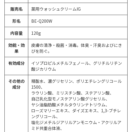
販売名
薬用ウォッシュクリームIG
形名
BE-Q200W
内容量
120g
効能・効
皮膚の清浄・殺菌・消毒。体臭・汗臭およびにき
果
びを防ぐ。
有効成分
イソプロピルメチルフェノール、グリチルリチン
酸ジカリウム
その他の
精製水、濃グリセリン、ポリエチレングリコール
成分
1500、
ラウリン酸、ミリスチン酸、ステアリン酸、
自己乳化型モノステアリン酸グリセリル、
ヤシ油脂肪酸メチルタウリンナトリウム、
ローズマリーエキス、ダイズエキス、1,3-ブチレ
ングリコール、
塩化ジメチルジアリルアンモニウム・アクリルア
ミド共重合体液、