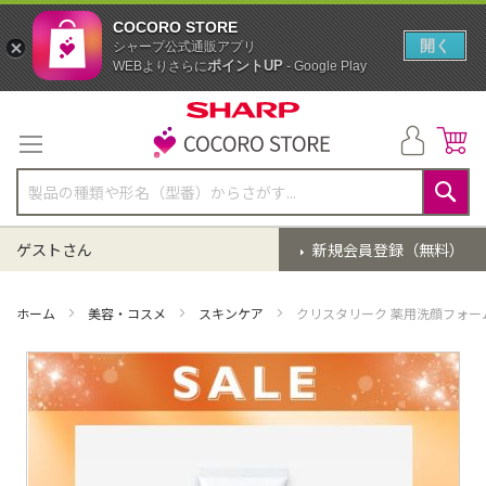
COCORO STORE
開く
シャープ公式通販アプリ
ポイントUP
WEBよりさらに
- Google Play
コ
ン
テ
ン
ツ
に
検
ス
索
ゲストさん
新規会員登録（無料）
キ
ッ
プ
ホーム
美容・コスメ
スキンケア
クリスタリーク 薬用洗顔フォーム
イ
メ
ー
ジ
ギ
ャ