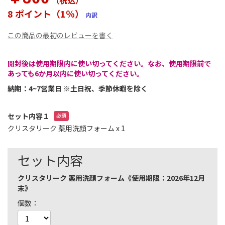
（税込
）
ー
8 ポイント（1％）
内訳
の
最
この商品の最初のレビューを書く
初
に
移
開封後は使用期限内に使い切ってください。なお、使用期限前で
動
あっても6か月以内に使い切ってください。
す
納期：4~7営業日 ※土日祝、季節休暇を除く
る
セット内容１
クリスタリーク 薬用洗顔フォーム
x 1
セット内容
クリスタリーク 薬用洗顔フォーム《使用期限：2026年12月
末》
個数