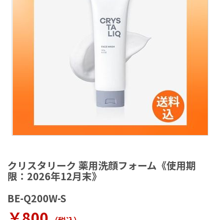
ラ
リ
ー
の
最
後
に
移
動
す
る
イ
メ
クリスタリーク 薬用洗顔フォーム《使用期
ー
限：2026年12月末》
ジ
ギ
BE-Q200W-S
ャ
ラ
￥800
リ