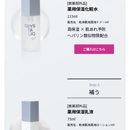
[医薬部外品]
薬用保湿化粧水
115ml
販売名：乾燥肌用薬用トナーHP
高保湿 × 肌あれ予防
ヘパリン類似物質配合
ご購入はこちら
補う
[医薬部外品]
薬用保湿乳液
75ml
販売名：乾燥肌用薬用ローションHP