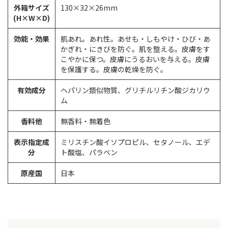
外箱サイズ
130×32×26mm
(H×W×D)
効能・効果
肌あれ。あれ性。あせも・しもやけ・ひび・あ
かぎれ・にきびを防ぐ。肌を整える。皮膚をす
こやかに保つ。皮膚にうるおいを与える。皮膚
を保護する。皮膚の乾燥を防ぐ。
有効成分
ヘパリン類似物質、グリチルリチン酸ジカリウ
ム
香料他
無香料・無着色
表示指定成
ミリスチン酸イソプロピル、セタノール、エデ
分
ト酸塩、パラベン
原産国
日本