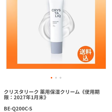
ラ
リ
ー
の
最
後
に
移
動
す
る
イ
メ
クリスタリーク 薬用保湿クリーム《使用期
ー
限：2027年1月末》
ジ
ギ
BE-Q200C-S
ャ