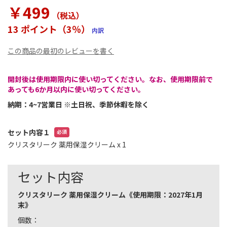
ラ
￥499
リ
（税込
）
ー
13 ポイント（3％）
内訳
の
最
この商品の最初のレビューを書く
初
に
移
開封後は使用期限内に使い切ってください。なお、使用期限前で
動
あっても6か月以内に使い切ってください。
す
納期：4~7営業日 ※土日祝、季節休暇を除く
る
セット内容１
クリスタリーク 薬用保湿クリーム
x 1
セット内容
クリスタリーク 薬用保湿クリーム《使用期限：2027年1月
末》
個数