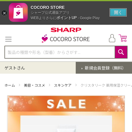
COCORO STORE
開く
シャープ公式通販アプリ
ポイントUP
WEBよりさらに
- Google Play
コ
ン
テ
ン
ツ
に
検
ス
索
ゲストさん
新規会員登録（無料）
キ
ッ
プ
ホーム
美容・コスメ
スキンケア
クリスタリーク 薬用保湿クリーム
イ
メ
ー
ジ
ギ
ャ