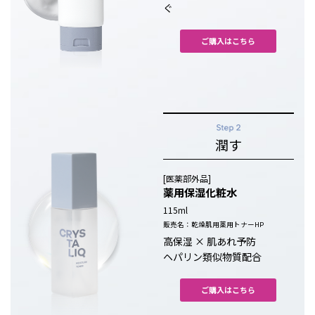
ぐ
ご購入はこちら
潤す
[医薬部外品]
薬用保湿化粧水
115ml
販売名：乾燥肌用薬用トナーHP
高保湿 × 肌あれ予防
ヘパリン類似物質配合
ご購入はこちら