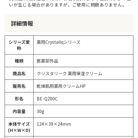
いが生じる場合がありますが、ご使用に問題ありません。
詳細情報
シリーズ愛
薬用Crystaliqシリーズ
称
種類
医薬部外品
商品名
クリスタリーク 薬用保湿クリーム
販売名
乾燥肌用薬用クリームHP
形名
BE-Q200C
内容量
30g
本体サイズ
124×39×24mm
(H×W×D)