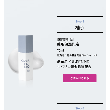
補う
[医薬部外品]
薬用保湿乳液
75ml
販売名：乾燥肌用薬用ローションHP
高保湿 × 肌あれ予防
ヘパリン類似物質配合
ご購入はこちら