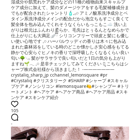
湿成分や肌荒れケア成分などの11種の植物由来スキャルプ
ケア成分に加えて、髪のダメージケアをする毛髪補修成分ま
でもが配合されたシャントリ🧴𓈒𓂂𓏸 アミノ酸系洗浄成分とベ
タイン系洗浄成分メインの配合だから泡立ちもすごく良くて
髪全体を包み込んでくれそうなくらいもっこもこ☁️ 洗い上
がりは根元はふんわり柔らか、毛先はとぅるんとなめらかで
仕上がりにも大満足🪽ྀི シリコンフリーで頭皮と髪にも優し
い使い心地です‪ 𓈒𓏸 ハーバルウッディの香りは木々に包み込
まれた森林浴をしている時のどこか懐かしさ安心感をもてる
静かで心安らぐヒノキの香りで深呼吸したくなるくらい良い
匂い🌳𓂅 髪がサラサラで良い匂いだと1日の気分も上がり
ますね🌱𓂃 𓈒𓏸 是非チェックしてみてください‪ ⺣̤̬︎︎ こちらはシ
ャープ株式会社様から頂きました！ -———————
crystaliq_sharp_jp cchannel_lemonsquare #pr
#Crystaliq #クリスタリーク #SHARP #シャープ #スキャル
プケア #ノンシリコン #lemonsquare🍋#シャンプー #トリ
ートメント #ヘアケア #ヘアケア商品 #ヘアケア用品 #スキ
ンケア #スキンケア紹介
105
-