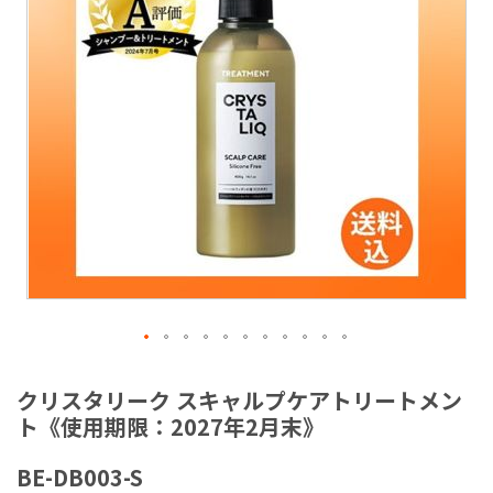
ラ
リ
ー
の
最
後
に
移
動
す
る
イ
メ
クリスタリーク スキャルプケアトリートメン
ー
ト《使用期限：2027年2月末》
ジ
ギ
BE-DB003-S
ャ