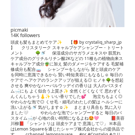
picmaki
14K followers
頭皮も髪もまとめてケア✨ 【🎁 by crystaliq_sharp_jp
】 クリスタリーク スキャルプケアシャンプー・トリート
メント 🌳🚿 保湿成分のサガラメエキスや 肌荒れ
ケア成分のグリチルリチン酸2Kなどの 11種もの植物由来ス
キャルプケア成分🪴に加え 髪のダメージをケアする 毛髪補
修成分も配合🧫 シャンプーをしながら 髪と頭皮のケア
を同時に意識できるから 賢い時短美容にもなるし☺️ 毎日の
ケアで ヘアケアのランクアップが狙える◎ ヒノキ🌳を想起
させる 爽やかなハーバルウッデイの香りは 大人のバスタイ
ム🛁にも よく似合う上質さ✨ 全然くどくなくて 思わずく
んくんしちゃう👃✨ いい香りでした💕 泡立ちもよく◎
やわらかな泡で◎ くせ毛・細毛のわたしの髪は ヘルシーに
洗い上がる🚿 気がします☺️✨ まとまり具合も 気に入り
ました🤍 やわらかな泡でシャンプーすると 毎日のバ
スタイム🛁が 心地の良い時間になるよね🤩🩷 📕美容
川柳📕 「シャントリは 頭皮ケアまで 意識して♡」 ※本品
はLemon Squareを通じたシャープ株式会社からの提供品で
す。 cchannel_lemonsquare #pr #Crystaliq #クリ