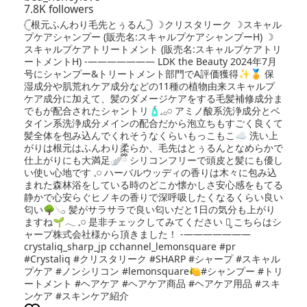
7.8K followers
𓊆根元ふんわり毛先とぅるん𓊇 ☽クリスタリーク ☽スキャル
プケアシャンプー (販売名:スキャルプケアシャンプーH) ☽
スキャルプケアトリートメント (販売名:スキャルプケアトリ
ートメントH) -——————— LDK the Beauty 2024年7月
号にシャンプー&トリートメント部門でA評価獲得✨️🏅 保
湿成分や肌荒れケア成分などの11種の植物由来スキャルプ
ケア成分に加えて、髪のダメージケアをする毛髪補修成分ま
でもが配合されたシャントリ🧴𓈒𓂂𓏸 アミノ酸系洗浄成分とベ
タイン系洗浄成分メインの配合だから泡立ちもすごく良くて
髪全体を包み込んでくれそうなくらいもっこもこ☁️ 洗い上
がりは根元はふんわり柔らか、毛先はとぅるんとなめらかで
仕上がりにも大満足🪽ྀི シリコンフリーで頭皮と髪にも優し
い使い心地です‪ 𓈒𓏸 ハーバルウッディの香りは木々に包み込
まれた森林浴をしている時のどこか懐かしさ安心感をもてる
静かで心安らぐヒノキの香りで深呼吸したくなるくらい良い
匂い🌳𓂅 髪がサラサラで良い匂いだと1日の気分も上がり
ますね🌱𓂃 𓈒𓏸 是非チェックしてみてください‪ ⺣̤̬︎︎ こちらはシ
ャープ株式会社様から頂きました！ -———————
crystaliq_sharp_jp cchannel_lemonsquare #pr
#Crystaliq #クリスタリーク #SHARP #シャープ #スキャル
プケア #ノンシリコン #lemonsquare🍋#シャンプー #トリ
ートメント #ヘアケア #ヘアケア商品 #ヘアケア用品 #スキ
ンケア #スキンケア紹介