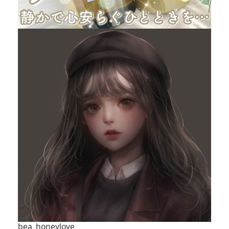
bea_honeylove