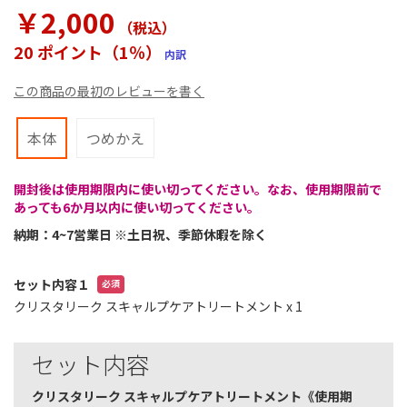
ラ
￥2,000
リ
（税込
）
ー
20 ポイント（1％）
内訳
の
最
この商品の最初のレビューを書く
初
に
移
本体
つめかえ
動
す
る
開封後は使用期限内に使い切ってください。なお、使用期限前で
あっても6か月以内に使い切ってください。
納期：4~7営業日 ※土日祝、季節休暇を除く
セット内容１
クリスタリーク スキャルプケアトリートメント
x 1
セット内容
クリスタリーク スキャルプケアトリートメント《使用期