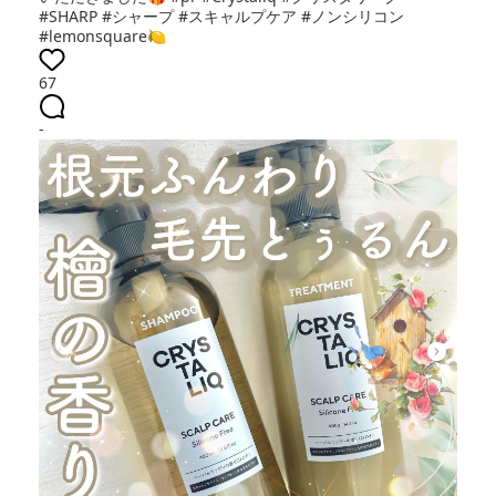
#SHARP #シャープ #スキャルプケア #ノンシリコン
#lemonsquare🍋
67
-