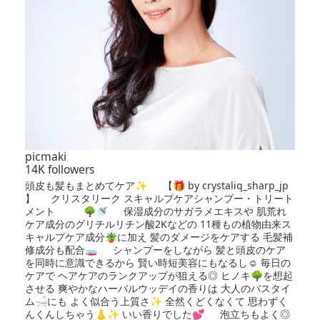
picmaki
14K followers
頭皮も髪もまとめてケア✨ 【🎁 by crystaliq_sharp_jp
】 クリスタリーク スキャルプケアシャンプー・トリート
メント 🌳🚿 保湿成分のサガラメエキスや 肌荒れ
ケア成分のグリチルリチン酸2Kなどの 11種もの植物由来ス
キャルプケア成分🪴に加え 髪のダメージをケアする 毛髪補
修成分も配合🧫 シャンプーをしながら 髪と頭皮のケア
を同時に意識できるから 賢い時短美容にもなるし☺️ 毎日の
ケアで ヘアケアのランクアップが狙える◎ ヒノキ🌳を想起
させる 爽やかなハーバルウッデイの香りは 大人のバスタイ
ム🛁にも よく似合う上質さ✨ 全然くどくなくて 思わずく
んくんしちゃう👃✨ いい香りでした💕 泡立ちもよく◎