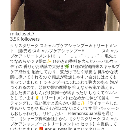
mikcloset.7
3.5K followers
クリスタリーク スキャルプケアシャンプー＆トリートメン
ト （販売名:スキャルプケアシャンプーH スキャル
プケアトリートメントH） ｡・ﾟ・。｡・ﾟ・。｡・ﾟ・ 毛先ま
でなめらかツヤ髪に✨ ひのきの香料を含んだハーバルウッ
ディの 香りがお洒落で大好き🌿 11種の植物由来スキャルプ
ケア成分を 配合しており、髪だけでなく頭皮も 健やかな状
態に導いてくれるので 頭皮が乾燥しやすい自分にはとても
合っていました！ シャンプーはふわふわで弾力のある 泡が
つくれるので、頭皮や髪の摩擦を 抑えながら泡で洗える♩
流した後にきしんだり髪同士が絡まったり しなくてツルン
としています💡 トリートメントはなめかに伸びて髪を コー
ティングし、洗い流すと柔らかい 髪に✨ドライヤーをした
後もパサつきや 広がりが気になりにくいです🤍 パッケージ
もおしゃれだし、リピしたい！ ※lemonsquare様を通じ
て、【シャープ株式会社】から 【クリスタリーク スキャル
プケアシャンプーとトリートメントの セット】を提供して
いただきました🎁 #pr #Crystaliq #クリスタリーク