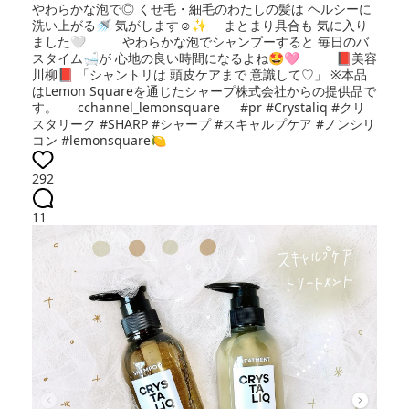
やわらかな泡で◎ くせ毛・細毛のわたしの髪は ヘルシーに
洗い上がる🚿 気がします☺️✨ まとまり具合も 気に入り
ました🤍 やわらかな泡でシャンプーすると 毎日のバ
スタイム🛁が 心地の良い時間になるよね🤩🩷 📕美容
川柳📕 「シャントリは 頭皮ケアまで 意識して♡」 ※本品
はLemon Squareを通じたシャープ株式会社からの提供品で
す。 cchannel_lemonsquare #pr #Crystaliq #クリ
スタリーク #SHARP #シャープ #スキャルプケア #ノンシリ
コン #lemonsquare🍋
292
11