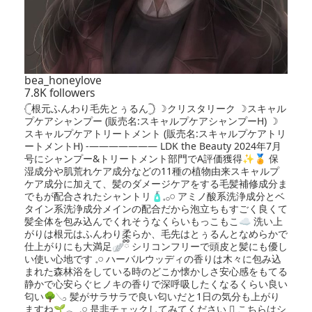
bea_honeylove
7.8K followers
𓊆根元ふんわり毛先とぅるん𓊇 ☽クリスタリーク ☽スキャル
プケアシャンプー (販売名:スキャルプケアシャンプーH) ☽
スキャルプケアトリートメント (販売名:スキャルプケアトリ
ートメントH) -——————— LDK the Beauty 2024年7月
号にシャンプー&トリートメント部門でA評価獲得✨️🏅 保
湿成分や肌荒れケア成分などの11種の植物由来スキャルプ
ケア成分に加えて、髪のダメージケアをする毛髪補修成分ま
でもが配合されたシャントリ🧴𓈒𓂂𓏸 アミノ酸系洗浄成分とベ
タイン系洗浄成分メインの配合だから泡立ちもすごく良くて
髪全体を包み込んでくれそうなくらいもっこもこ☁️ 洗い上
がりは根元はふんわり柔らか、毛先はとぅるんとなめらかで
仕上がりにも大満足🪽ྀི シリコンフリーで頭皮と髪にも優し
い使い心地です‪ 𓈒𓏸 ハーバルウッディの香りは木々に包み込
まれた森林浴をしている時のどこか懐かしさ安心感をもてる
静かで心安らぐヒノキの香りで深呼吸したくなるくらい良い
匂い🌳𓂅 髪がサラサラで良い匂いだと1日の気分も上がり
ますね🌱𓂃 𓈒𓏸 是非チェックしてみてください‪ ⺣̤̬︎︎ こちらはシ