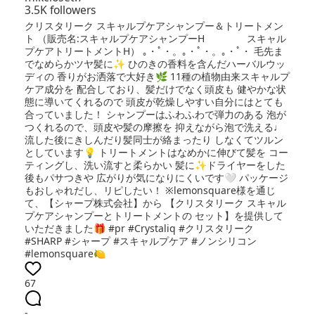
3.5K followers
クリスタリーク スキャルプケアシャンプー＆トリートメン
ト （販売名:スキャルプケアシャンプーH スキャル
プケアトリートメントH） ｡・ﾟ・。｡・ﾟ・。｡・ﾟ・ 毛先ま
でなめらかツヤ髪に✨ ひのきの香料を含んだハーバルウッ
ディの 香りがお洒落で大好き🌿 11種の植物由来スキャルプ
ケア成分を 配合しており、髪だけでなく頭皮も 健やかな状
態に導いてくれるので 頭皮が乾燥しやすい自分にはとても
合っていました！ シャンプーはふわふわで弾力のある 泡が
つくれるので、頭皮や髪の摩擦を 抑えながら泡で洗える♩
流した後にきしんだり髪同士が絡まったり しなくてツルン
としています💡 トリートメントはなめかに伸びて髪を コー
ティングし、洗い流すと柔らかい 髪に✨ドライヤーをした
後もパサつきや 広がりが気になりにくいです🤍 パッケージ
もおしゃれだし、リピしたい！ ※lemonsquare様を通じ
て、【シャープ株式会社】から 【クリスタリーク スキャル
プケアシャンプーとトリートメントの セット】を提供して
いただきました🎁 #pr #Crystaliq #クリスタリーク
#SHARP #シャープ #スキャルプケア #ノンシリコン
#lemonsquare🍋
67
-