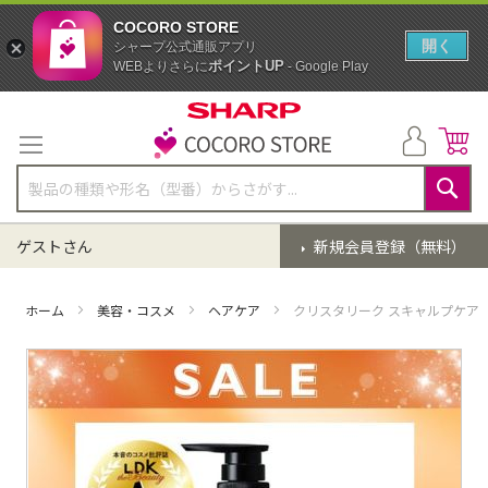
COCORO STORE
開く
シャープ公式通販アプリ
ポイントUP
WEBよりさらに
- Google Play
コ
ン
テ
ン
ツ
に
検
ス
索
ゲストさん
新規会員登録（無料）
キ
ッ
プ
ホーム
美容・コスメ
ヘアケア
クリスタリーク スキャルプケアト
イ
メ
ー
ジ
ギ
ャ