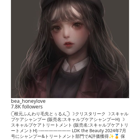
bea_honeylove
7.8K followers
𓊆根元ふんわり毛先とぅるん𓊇 ☽クリスタリーク ☽スキャル
プケアシャンプー (販売名:スキャルプケアシャンプーH) ☽
スキャルプケアトリートメント (販売名:スキャルプケアトリ
ートメントH) -——————— LDK the Beauty 2024年7月
号にシャンプー&トリートメント部門でA評価獲得✨️🏅 保