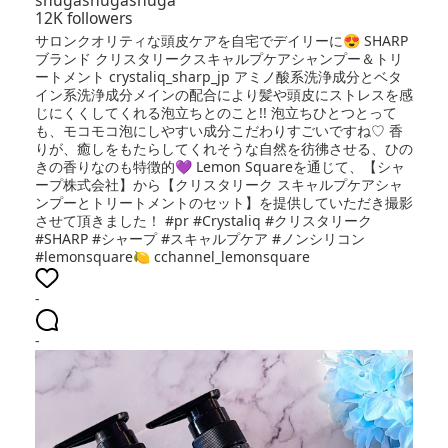
shugashugashuga
12K followers
サロンクオリティな頭皮ケアを自宅でデイリーに😍 SHARP
ブランド クリスタリークスキャルプケアシャンプー＆トリ
ートメント crystaliq_sharp_jp アミノ酸系洗浄成分とベタ
イン系洗浄成分メインの配合により髪や頭皮にストレスを感
じにくくしてくれる泡立ちとのこと!! 泡立ちひとつとって
も、モコモコ泡にしやすい成分こだわりすごいですね♡ 香
りが、癒しをもたらしてくれそうな自然を彷彿させる、ひの
きの香りなのも特徴的💜 Lemon Squareを通じて、【シャ
ープ株式会社】から【クリスタリーク スキャルプケアシャ
ンプーとトリートメントのセット】を提供していただき撮影
させて頂きました！ #pr #Crystaliq #クリスタリーク
#SHARP #シャープ #スキャルプケア #ノンシリコン
#lemonsquare🍋 cchannel_lemonsquare
-
-