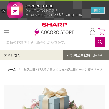
COCORO STORE
開く
シャープ公式通販アプリ
ポイントUP
WEBよりさらに
- Google Play
コ
ン
テ
ン
ツ
に
検
ス
索
ゲストさん
新規会員登録（無料）
キ
ッ
プ
ホーム
お誕生日を迎える会員さまに★お誕生日クーポン獲得ページ