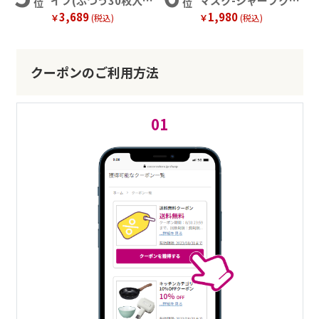
イプ(ふつう30枚入
マスク-シャープクリ
位
位
3,689
1,980
×2)＋マスクケース3
スタルマスク 大きめ
￥
(税込)
￥
(税込)
色セット
サイズ（15枚入り）
クーポンのご利用方法
01