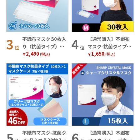
不織布マスク 50枚入
【通常購入】不織布
り（抗菌タイプ）＜
マスク-抗菌タイプ
位
位
2,490
1,650
小さめサイズ＞
（ふつうサイズ・30
￥
(税込)
￥
(税込)
枚入り）
不織布マスク-抗菌タ
【通常購入】不織布