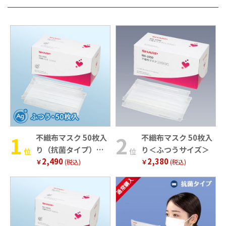
不織布マスク 50枚入
不織布マスク 50枚入
り（抗菌タイプ）＜
り＜ふつうサイズ＞
位
位
2,490
2,380
ふつうサイズ＞
￥
(税込)
￥
(税込)