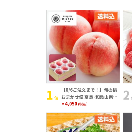
【8/6ご注文まで！】旬の桃
おまかせ便 奈良･和歌山県産
位
4,050
（1.8kg・5～8玉）
￥
(税込)