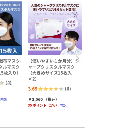
織布マスク-
【使いやすい１か月分】シ
【通常購入】不織布
タルマスク
ャープクリスタルマスク
シャープクリスタル
15枚入り）
（大きめサイズ15枚入
（15枚入り）ふつう
×2）
＜クリスタルピンク
(
4
)
評価:
3.65
評価:
5.00
(
8
)
(
73%
100%
￥3,560
（税込
）
￥1,980
（税込
）
内訳
35 ポイント（1％）
内訳
19 ポイント（1％）
内訳