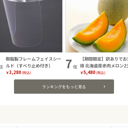
樹脂製フレームフェイスシー
【期間限定】訳ありでお
ルド（すべり止め付き）
得 北海道産赤肉メロン2
位
位
3,280
5,480
（1玉約1.6kg）
￥
(税込)
￥
(税込)
ランキングをもっと見る