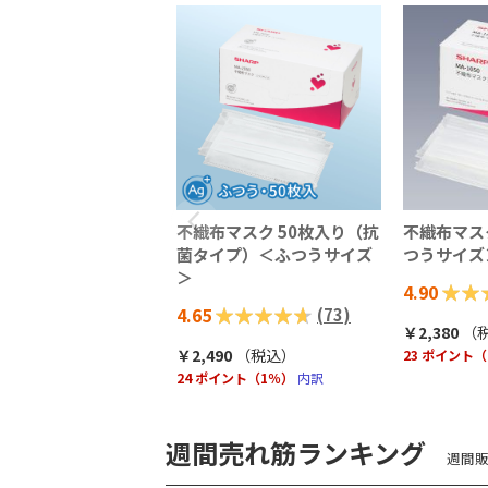
不織布マスク 50枚入り（抗
不織布マス
菌タイプ）＜ふつうサイズ
つうサイズ
＞
評価:
4.90
評価:
4.65
(
73
)
98%
￥2,380
（
93%
￥2,490
（税込
）
23 ポイント
24 ポイント（1％）
内訳
週間売れ筋ランキング
週間販