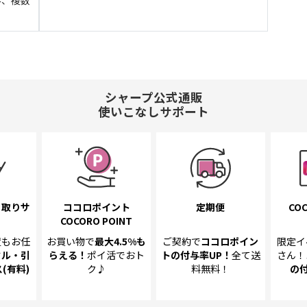
シャープ公式通販
使いこなしサポート
き取り
サ
ココロポイント
定期便
COC
COCORO POINT
置も
お任
お買い物で
最大4.5%
も
ご契約で
ココロポイン
限定イ
クル・引
らえる！
ポイ活でおト
トの
付与率UP！
全て送
さん！
(有料)
ク♪
料無料！
の