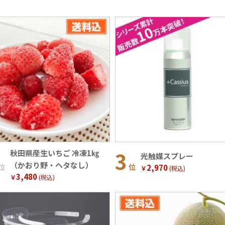
秋田県産生いちご 冷凍1㎏
光触媒スプレー
（かおり野・ヘタなし）
位
位
2,970
￥
(税込)
3,480
￥
(税込)