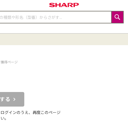
検
索
ン獲得ページ
する
らログインのうえ、再度このページ
さい。