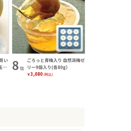
買い
ごろっと青梅入り 自然派梅ゼ
玉
リー9個入り(各80g）
位
3,080
￥
(税込)