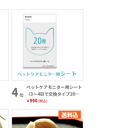
ペットケアモニター用シート
（3～4日で交換タイプ20枚
位
990
入）
￥
(税込)