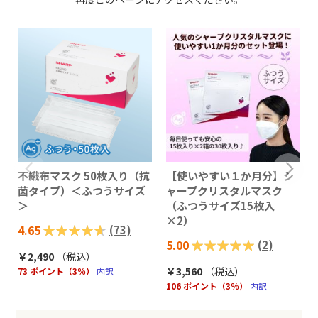
不織布マスク 50枚入り（抗
【使いやすい１か月分】シ
菌タイプ）＜ふつうサイズ
ャープクリスタルマスク
＞
（ふつうサイズ15枚入
×2）
評価:
4.65
(
73
)
評価:
5.00
(
2
)
93%
￥2,490
（税込
）
100%
￥3,560
（税込
）
73 ポイント（3％）
内訳
106 ポイント（3％）
内訳