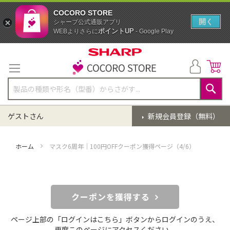
COCORO STORE
開く
シャープ公式通販アプリ
ポイントUP
WEBよりさらに
- Google Play
コ
ン
テ
ン
ツ
に
検
ス
索
ゲストさん
新規会員登録（無料）
キ
ッ
プ
ホーム
マスク6周年｜100円OFFクーポン獲得ページ（4/6）
クーポンを獲得する
ページ上部の「ログインはこちら」ボタンからログインのうえ、
再度このページにアクセスください。