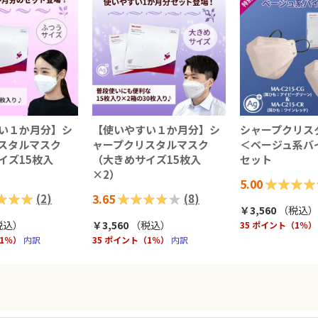
い１か月分】シ
【使いやすい１か月分】シ
シャープクリス
スタルマスク
ャープクリスタルマスク
＜ベージュ系バ
イズ15枚入
（大きめサイズ15枚入
セット
×2）
評価:
5.00
評価:
3.65
(
2
)
(
8
)
100%
￥3,560
（税込
）
73%
税込
）
￥3,560
（税込
）
35 ポイント（1％）
（1％）
内訳
35 ポイント（1％）
内訳