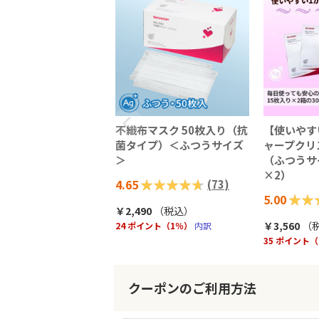
不織布マスク 50枚入り（抗
【使いやす
菌タイプ）＜ふつうサイズ
ャープクリ
＞
（ふつうサ
×2）
評価:
4.65
(
73
)
評価:
5.00
93%
￥2,490
（税込
）
100%
￥3,560
（
24 ポイント（1％）
内訳
35 ポイント
クーポンのご利用方法