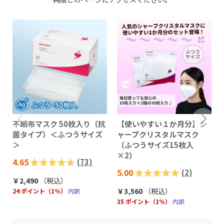
不織布マスク 50枚入り（抗
【使いやすい１か月分】シ
菌タイプ）＜ふつうサイズ
ャープクリスタルマスク
＞
（ふつうサイズ15枚入
×2）
評価:
4.65
(
73
)
評価:
5.00
(
2
)
93%
￥2,490
（税込
）
100%
￥3,560
（税込
）
24 ポイント（1％）
内訳
35 ポイント（1％）
内訳