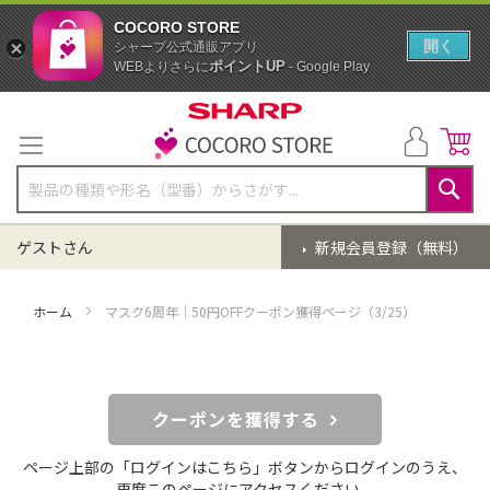
COCORO STORE
開く
シャープ公式通販アプリ
ポイントUP
WEBよりさらに
- Google Play
コ
ン
テ
ン
ツ
に
検
ス
索
ゲストさん
新規会員登録（無料）
キ
ッ
プ
ホーム
マスク6周年｜50円OFFクーポン獲得ページ（3/25）
クーポンを獲得する
ページ上部の「ログインはこちら」ボタンからログインのうえ、
再度このページにアクセスください。