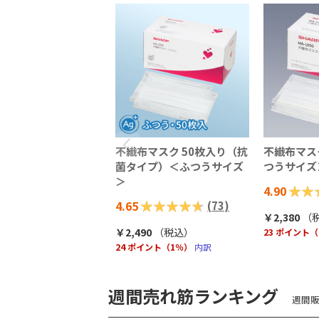
不織布マスク 50枚入り（抗
不織布マス
菌タイプ）＜ふつうサイズ
つうサイズ
＞
評価:
4.90
評価:
4.65
(
73
)
98%
￥2,380
（
93%
￥2,490
（税込
）
23 ポイント
24 ポイント（1％）
内訳
週間売れ筋ランキング
週間販