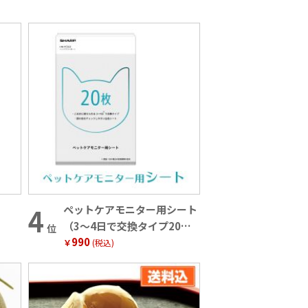
ペットケアモニター用シート
（3～4日で交換タイプ20枚
位
990
入）
￥
(税込)