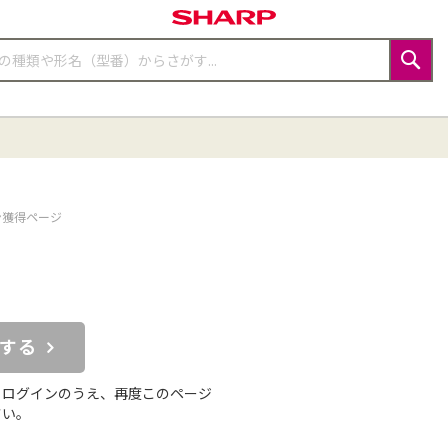
検
索
ン獲得ページ
する
らログインのうえ、再度このページ
さい。