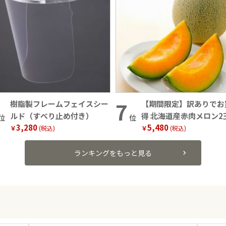
樹脂製フレームフェイスシー
【期間限定】訳ありでお
ルド（すべり止め付き）
得 北海道産赤肉メロン2
位
位
3,280
5,480
（1玉約1.6kg）
￥
(税込)
￥
(税込)
ランキングをもっと見る