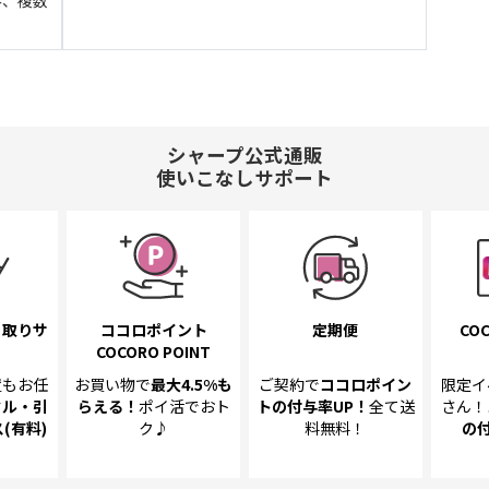
シャープ公式通販
使いこなしサポート
き取り
サ
ココロポイント
定期便
COC
COCORO POINT
置も
お任
お買い物で
最大4.5%
も
ご契約で
ココロポイン
限定イ
クル・引
らえる！
ポイ活でおト
トの
付与率UP！
全て送
さん！
(有料)
ク♪
料無料！
の