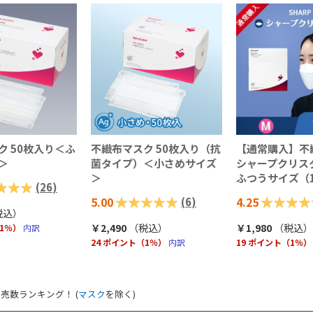
ク 50枚入り＜ふ
不織布マスク 50枚入り（抗
【通常購入】不
＞
菌タイプ）＜小さめサイズ
シャープクリス
＞
ふつうサイズ（
(
26
)
評価:
5.00
評価:
4.25
(
6
)
税込
）
100%
85%
￥2,490
（税込
）
￥1,980
（税込
）
（1％）
内訳
24 ポイント（1％）
内訳
19 ポイント（1％）
売数ランキング！ (
マスク
を除く)