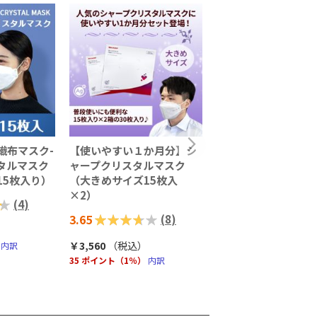
織布マスク-
【使いやすい１か月分】シ
【通常購入】不織布
タルマスク
ャープクリスタルマスク
シャープクリスタル
15枚入り）
（大きめサイズ15枚入
（15枚入り）ふつう
×2）
＜クリスタルピンク
(
4
)
評価:
3.65
評価:
5.00
(
8
)
(
73%
100%
￥3,560
（税込
）
￥1,980
（税込
）
内訳
35 ポイント（1％）
内訳
19 ポイント（1％）
内訳