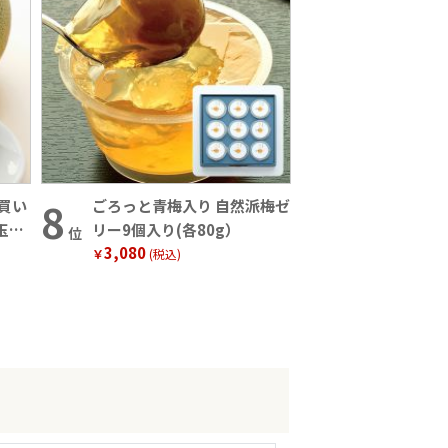
買い
ごろっと青梅入り 自然派梅ゼ
玉
リー9個入り(各80g）
位
3,080
￥
(税込)