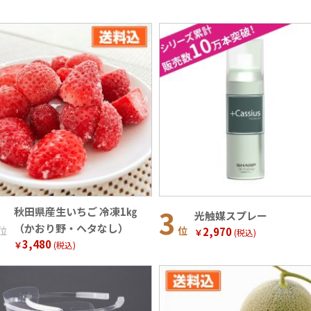
秋田県産生いちご 冷凍1㎏
光触媒スプレー
（かおり野・ヘタなし）
位
位
2,970
￥
(税込)
3,480
￥
(税込)