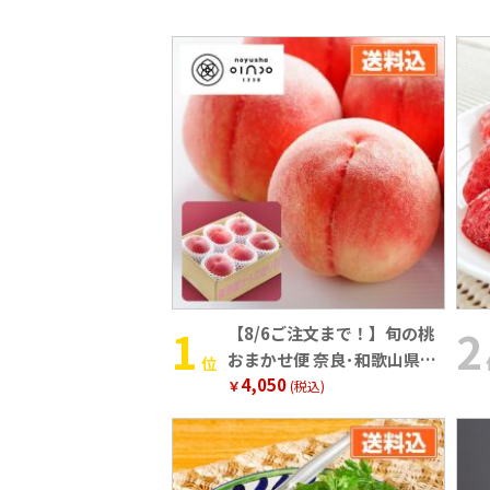
【8/6ご注文まで！】旬の桃
おまかせ便 奈良･和歌山県産
位
4,050
（1.8kg・5～8玉）
￥
(税込)