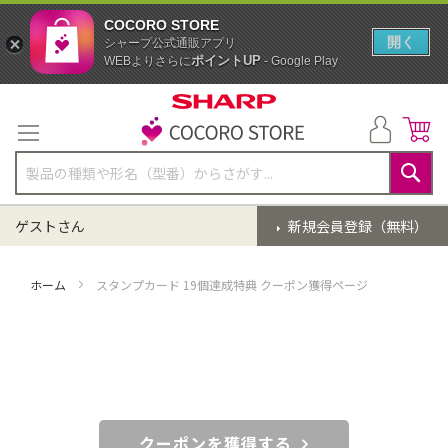
COCORO STORE
開く
シャープ公式通販アプリ
ポイントUP
WEBよりさらに
- Google Play
コ
ン
テ
ン
ツ
に
検
ス
索
ゲストさん
新規会員登録（無料）
キ
ッ
プ
ホーム
スタンプカード 19個達成特典 クーポン獲得ページ
クーポンを獲得する