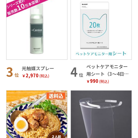
ペットケアモニター
光触媒スプレー
用シート（3～4日で
位
位
2,970
￥
(税込)
990
交換タイプ20枚入）
￥
(税込)