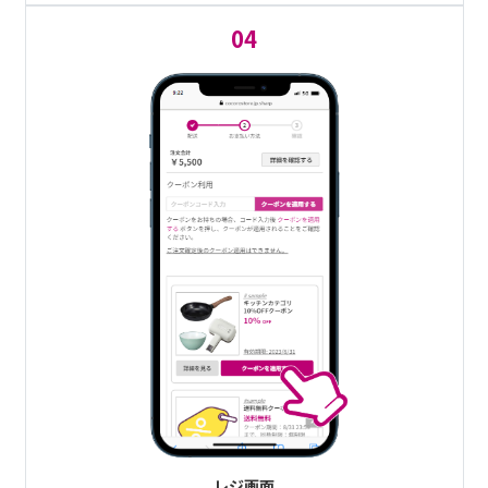
04
レジ画面