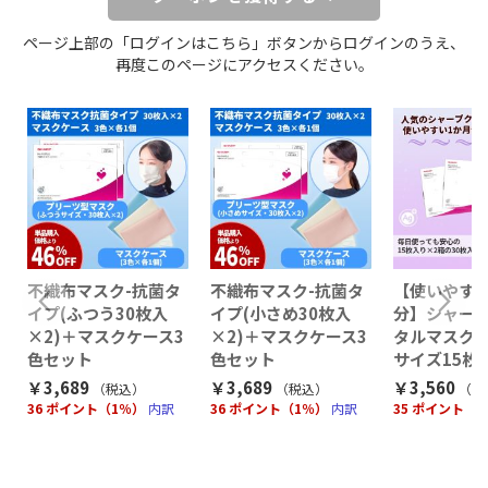
ページ上部の「ログインはこちら」ボタンからログインのうえ、
再度このページにアクセスください。
不織布マスク-抗菌タ
不織布マスク-抗菌タ
【使いやす
イプ(ふつう30枚入
イプ(小さめ30枚入
分】シャー
×2)＋マスクケース3
×2)＋マスクケース3
タルマスク
）
色セット
色セット
サイズ15枚
￥3,689
￥3,689
￥3,560
（税込
）
（税込
）
（税
36 ポイント（1％）
内訳
36 ポイント（1％）
内訳
35 ポイント（