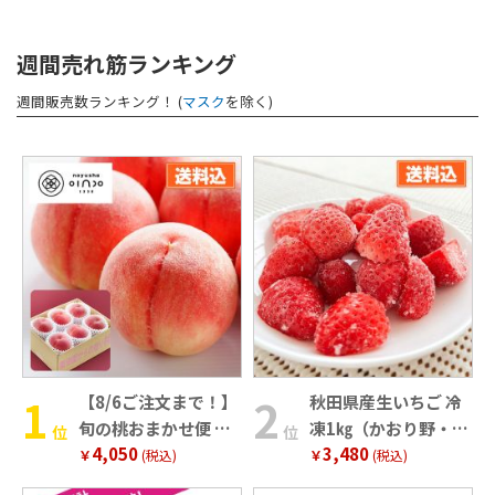
週間売れ筋ランキング
週間販売数ランキング！ (
マスク
を除く)
【8/6ご注文まで！】
秋田県産生いちご 冷
旬の桃おまかせ便 奈
凍1㎏（かおり野・ヘ
位
位
4,050
3,480
良･和歌山県産
タなし）
￥
(税込)
￥
(税込)
（1.8kg・5～8玉）