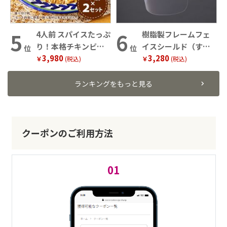
4人前 スパイスたっぷ
樹脂製フレームフェ
り！本格チキンビリ
イスシールド（すべ
位
位
3,980
3,280
ヤニ
り止め付き）
￥
(税込)
￥
(税込)
ランキングをもっと見る
クーポンのご利用方法
01