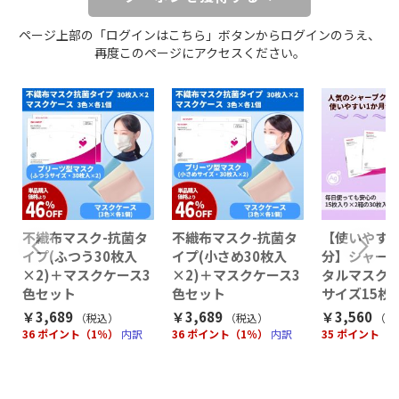
ページ上部の「ログインはこちら」ボタンからログインのうえ、
再度このページにアクセスください。
不織布マスク-抗菌タ
不織布マスク-抗菌タ
【使いやす
イプ(ふつう30枚入
イプ(小さめ30枚入
分】シャー
×2)＋マスクケース3
×2)＋マスクケース3
タルマスク
）
色セット
色セット
サイズ15枚
￥3,689
￥3,689
￥3,560
（税込
）
（税込
）
（税
36 ポイント（1％）
内訳
36 ポイント（1％）
内訳
35 ポイント（