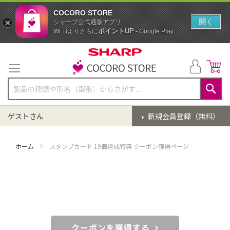
COCORO STORE
開く
シャープ公式通販アプリ
ポイントUP
WEBよりさらに
- Google Play
コ
ン
テ
ン
ツ
に
検
ス
索
ゲストさん
新規会員登録（無料）
キ
ッ
プ
ホーム
スタンプカード 19個達成特典 クーポン獲得ページ
クーポンを獲得する