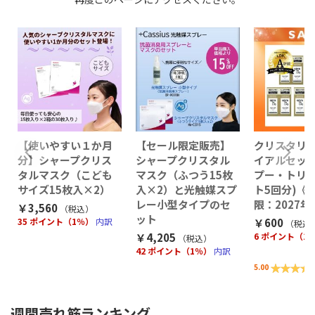
【使いやすい１か月
【セール限定販売】
クリスタリー
分】シャープクリス
シャープクリスタル
イアルセット
タルマスク（こども
マスク（ふつう15枚
プー・トリ
サイズ15枚入×2）
入×2）と光触媒スプ
ト5回分)《
レー小型タイプのセ
限：2027年
￥3,560
（税込
）
ット
35 ポイント（1％）
内訳
￥600
（税込
￥4,205
6 ポイント（1
（税込
）
42 ポイント（1％）
内訳
評価:
5.00
100%
週間売れ筋ランキング