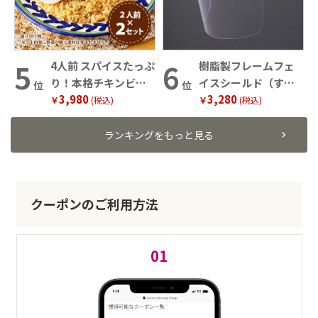
4人前 スパイスたっぷ
樹脂製フレームフェ
り！本格チキンビリ
イスシールド（すべ
位
位
3,980
3,280
ヤニ
り止め付き）
￥
(税込)
￥
(税込)
ランキングをもっと見る
クーポンのご利用方法
01