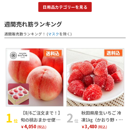
日用品カテゴリーを見る
週間売れ筋ランキング
週間販売数ランキング！ (
マスク
を除く)
【8/6ご注文まで！】
秋田県産生いちご 冷
旬の桃おまかせ便 奈
凍1㎏（かおり野・ヘ
位
位
4,050
3,480
良･和歌山県産
タなし）
￥
(税込)
￥
(税込)