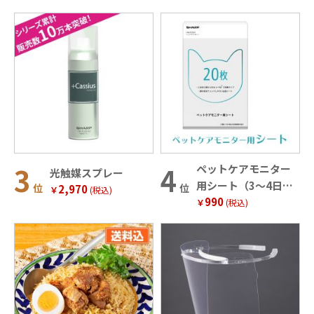
（1.8kg・5～8玉）
ペットケアモニター
光触媒スプレー
用シート（3～4日で
位
位
2,970
￥
(税込)
990
交換タイプ20枚入）
￥
(税込)