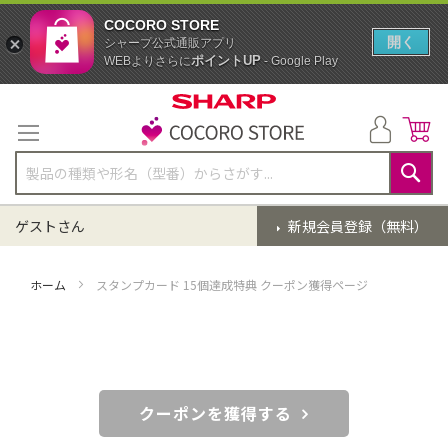
COCORO STORE
開く
シャープ公式通販アプリ
ポイントUP
WEBよりさらに
- Google Play
コ
ン
テ
ン
ツ
に
検
ス
索
ゲストさん
新規会員登録（無料）
キ
ッ
プ
ホーム
スタンプカード 15個達成特典 クーポン獲得ページ
クーポンを獲得する