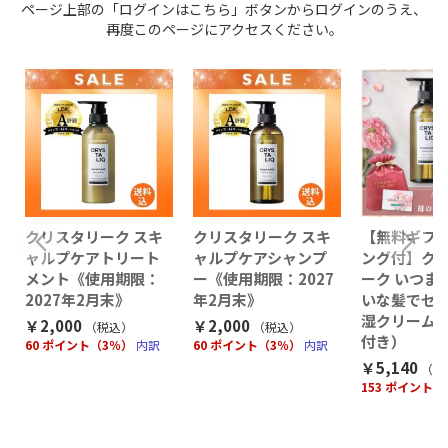
ページ上部の「ログインはこちら」ボタンからログインのうえ、
再度このページにアクセスください。
クリスタリーク スキ
クリスタリーク スキ
【無料ギフ
ャルプケアトリート
ャルプケアシャンプ
ング付】ク
メント《使用期限：
ー《使用期限：2027
ーク いつま
2027年2月末》
年2月末》
いな髪でセ
個
湿クリームパ
￥2,000
￥2,000
（税込
）
（税込
）
付き）
60 ポイント（3％）
内訳
60 ポイント（3％）
内訳
￥5,140
（税
153 ポイント（