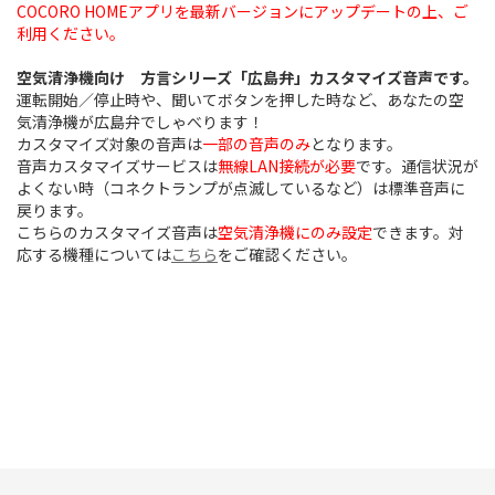
COCORO HOMEアプリを最新バージョンにアップデートの上、ご
利用ください。
空気清浄機向け 方言シリーズ「広島弁」カスタマイズ音声です。
運転開始／停止時や、聞いてボタンを押した時など、あなたの空
気清浄機が広島弁でしゃべります！
カスタマイズ対象の音声は
一部の音声のみ
となります。
音声カスタマイズサービスは
無線LAN接続が必要
です。通信状況が
よくない時（コネクトランプが点滅しているなど）は標準音声に
戻ります。
こちらのカスタマイズ音声は
空気清浄機にのみ設定
できます。対
応する機種については
こちら
をご確認ください。