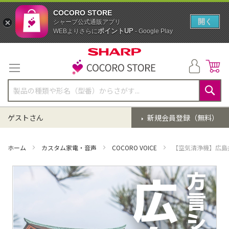
COCORO STORE
開く
シャープ公式通販アプリ
ポイントUP
WEBよりさらに
- Google Play
コ
ン
テ
ン
ツ
に
検
ス
索
ゲストさん
新規会員登録（無料）
キ
ッ
プ
ホーム
カスタム家電・音声
COCORO VOICE
【空気清浄機】広島
イ
メ
ー
ジ
ギ
ャ