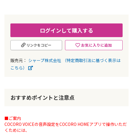
ー
の
最
初
に
ログインして購入する
移
動
お気に入りに追加
リンクをコピー
す
る
販売元：
シャープ株式会社
（特定商取引法に基づく表示は
こちら）
おすすめポイントと注意点
■ご案内
COCORO VOICEの音声設定をCOCORO HOMEアプリで操作いただ
くためには、