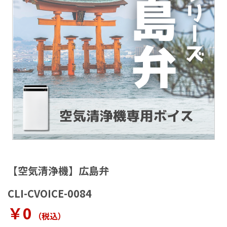
ラ
リ
ー
の
最
後
に
移
動
す
る
イ
メ
【空気清浄機】広島弁
ー
ジ
CLI-CVOICE-0084
ギ
ャ
￥0
（税込
）
ラ
リ