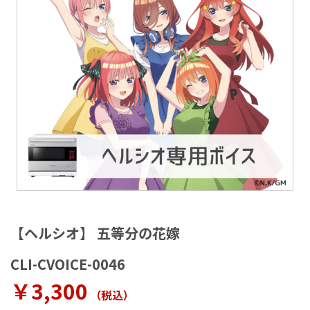
ラ
リ
ー
の
最
後
に
移
動
す
る
イ
メ
【ヘルシオ】 五等分の花嫁
ー
ジ
CLI-CVOICE-0046
ギ
ャ
￥3,300
（税込
）
ラ
リ