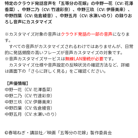
特定のクラウド発話音声を「五等分の花嫁」の中野一花（CV: 花澤
香菜）、中野二乃（CV: 竹達彩奈）、中野三玖（CV: 伊藤美来）、
中野四葉（CV: 佐倉綾音）、中野五月（CV: 水瀬いのり）の録りお
ろし音声にカスタマイズ
※カスタマイズ対象の音声は
クラウド発話の一部の音声
になりま
す。
すべての音声がカスタマイズされるわけではありませんが、日常
的に発話頻度の高いフレーズが音声カスタマイズの対象です。
※音声カスタマイズサービスは
無線LAN接続が必要
です。
カスタマイズ仕様や音声設定の反映状況の確認方法など、詳細
は画面下の「さらに詳しく見る」をご確認ください。
【声優情報】
中野一花（CV: 花澤香菜）
中野二乃（CV: 竹達彩奈）
中野三玖（CV: 伊藤美来）
中野四葉（CV: 佐倉綾音）
中野五月（CV: 水瀬いのり）
©春場ねぎ・講談社／映画「五等分の花嫁」製作委員会