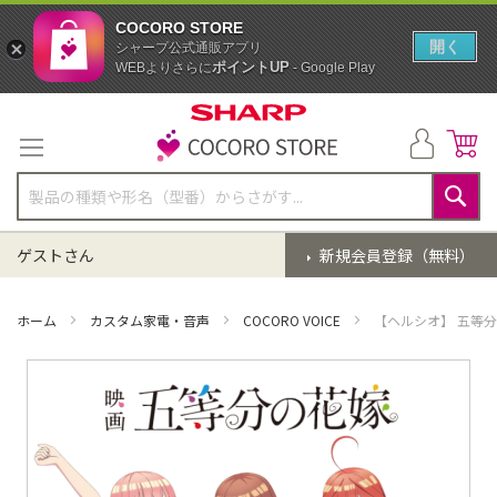
COCORO STORE
開く
シャープ公式通販アプリ
ポイントUP
WEBよりさらに
- Google Play
コ
ン
テ
ン
ツ
に
検
ス
索
ゲストさん
新規会員登録（無料）
キ
ッ
プ
ホーム
カスタム家電・音声
COCORO VOICE
【ヘルシオ】 五等
イ
メ
ー
ジ
ギ
ャ