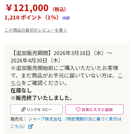
ラ
￥121,000
リ
（税込
）
ー
1,210 ポイント（1％）
内訳
の
最
この商品の最初のレビューを書く
初
に
移
動
【追加販売期間】2026年3月18日（水）～
す
2026年4月30日（木）
る
※追加販売開始前にご購入いただいたお客様
で、まだ商品がお手元に届いていない方は、
こ
ちら
をご確認ください。
在庫なし
※販売終了いたしました。
お気に入りに追加
リンクをコピー
販売元：
シャープ株式会社
（特定商取引法に基づく表示は
こちら）