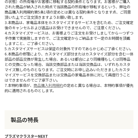
の状態）の所有権がお客様に移転する契約条件となります。お客様がご購入
された商品が納入された時点で当該商品の所有権が移転するという、弊社の
商品購入利用規約第5条1項の定めとは異なる契約条件となります点、ご同意
頂いた上でご注文頂きますようお願い致します。
3.本商品は、家電品本体をカスタマイズするサービスを含むため、ご注文確定
後のキャンセルおよび返品はお受けできませんので、ご注意ください。
4.カスタマイズサービスは、お客様よりご注文をお受けしましてから一つずつ
手作業で実施致しますので、ご注文確定からご納品まで一定のお時間を頂戴
しますこと、ご了承ください。
5.カスタマイズサービスは保証の対象外ですのであらかじめご了承ください。
6.本商品の修理により、カスタマイズ部分またはカスタマイズ部分を含む一体
部品の部品交換が発生した場合、あるいは都合により同機種もしくは同等品
との交換になった場合、当該交換部品または当該交換品は、いずれもカスタ
マイズ無しのものとなります。ご注文時にお申し込みいただきましたカスタ
マイズサービスを交換部品または交換品の家電品本体に対して再度行うこと
はできませんのでご了承下さい。
7.本特約事項が、
商品購入利用規約
の定めと異なる場合は、本特約事項が優先
的に適用されるものとします。
製品の特長
プラズマクラスターNEXT