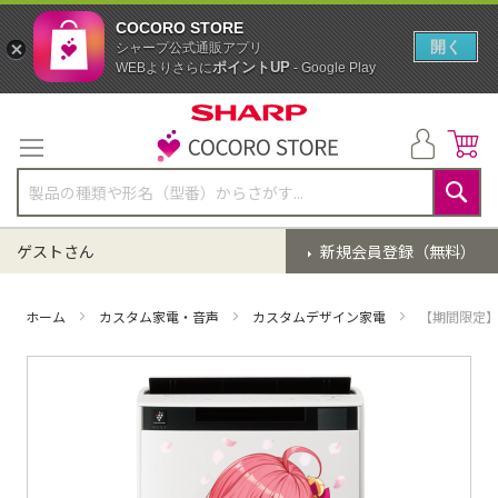
COCORO STORE
開く
シャープ公式通販アプリ
ポイントUP
WEBよりさらに
- Google Play
コ
ン
テ
ン
ツ
に
検
ス
索
ゲストさん
新規会員登録（無料）
キ
ッ
プ
ホーム
カスタム家電・音声
カスタムデザイン家電
【期間限定】
イ
メ
ー
ジ
ギ
ャ