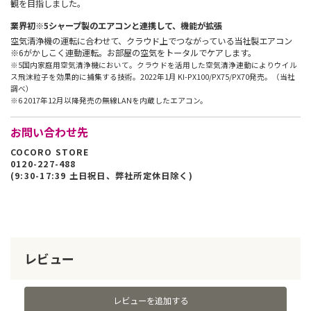
観を目指しました。
業界初※5シャープ製のエアコンと連携して、機能が拡張
空気清浄機の運転に合わせて、クラウド上でつながっている当社製エアコン
※6がかしこく連動運転。お部屋の空気をトータルでケアします。
※5国内家庭用空気清浄機において。クラウドを活用した空気清浄連動によりウイル
ス飛沫粒子を効果的に捕集する技術。2022年1月 KI-PX100/PX75/PX70発売。（当社
調べ）
※6 2017年12月以降発売の無線LANを内蔵したエアコン。
お問い合わせ先
COCORO STORE
0120-227-488
(9:30-17:39 土日祝日、弊社所定休日除く)
レビュー
レビューを追加する