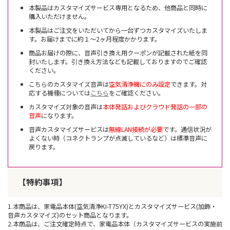
本製品はカスタマイズサービス専用となるため、他商品と同時に
購入いただけません。
本製品はご注文をいただいてから一台ずつカスタマイズいたしま
す。お届けまでに約１～2ヶ月程度かかります。
商品お届けの際に、音声引き換え用クーポンが記載された紙を同
封いたします。引き換え方法なども記載しておりますのでご確認
ください。
こちらのカスタマイズ音声は
空気清浄機にのみ設定
できます。対
応する機種については
こちら
をご確認ください。
カスタマイズ対象の音声は
本体発話およびクラウド発話の一部の
音声
になります。
音声カスタマイズサービスは
無線LAN接続が必要
です。通信状況が
よくない時（コネクトランプが点滅しているなど）は標準音声に
戻ります。
【特約事項】
1.本商品は、家電品本体(空気清浄KI-T75YX)とカスタマイズサービス(加飾・
音声カスタマイズ)のセット商品となります。
2.本商品は、ご注文確定時点で、家電品本体（カスタマイズサービスの実施前