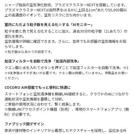
シャープ独自の空気浄化技術、プラズマクラスターNEXTを搭載しています。
プラズマクラスターNEXTは自然界をはるかに上回る1cm³あたり50,000個以
上の高濃度のイオンで、空気リスクに立ち向かいます。
室内にただよう粒子数を見える化※する「AIモニター」
粒子を数と色で見える化することに加え、過去30分の粒子数（1Lあたり）の
変化を表示。
空気環境が詳細に確認できます。さらに、音声でもお部屋の空気情報をお知
らせします。
※粒子数は1Lあたりの目安です。
加湿フィルターを自動で洗浄 「加湿内部洗浄」
クエン酸と水を入れてボタンを押すことで加湿フィルターを自動で洗浄。※1
※4洗浄後はすすぎ洗いが必要です。クエン酸は同梱していません。市販品をお使い
ください。
COCORO AIR搭載でもっと便利に快適に
スマートフォンと空気清浄機を無線LAN接続すると、クラウドのAIにつながり
運転状況や空気情報を蓄積して分析。
ご家庭の使用状況に合わせて、賢く成長します。
※無線LANアクセスポイント機器（別売）、専用のスマートフォンアプリ（無
料）が必要です。
ファブリック調デザイン
家具や建材等のインテリアから着想したテクスチャーを採用し、品位ある外