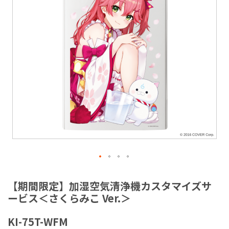
ラ
リ
ー
の
最
後
に
移
動
す
る
イ
メ
【期間限定】加湿空気清浄機カスタマイズサ
ー
ービス＜さくらみこ Ver.＞
ジ
ギ
KI-75T-WFM
ャ