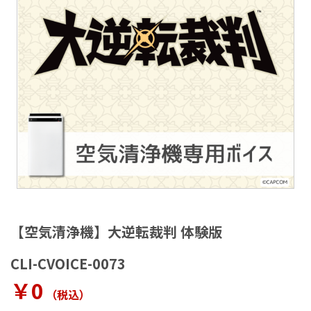
ラ
リ
ー
の
最
後
に
移
動
す
る
イ
メ
【空気清浄機】大逆転裁判 体験版
ー
ジ
CLI-CVOICE-0073
ギ
ャ
￥0
ラ
（税込
）
リ