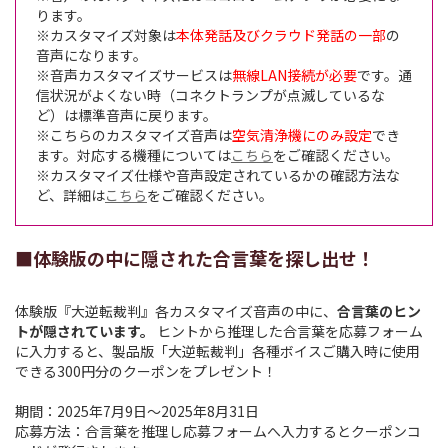
ります。
※カスタマイズ対象は
本体発話及びクラウド発話の一部
の
音声になります。
※音声カスタマイズサービスは
無線LAN接続が必要
です。通
信状況がよくない時（コネクトランプが点滅しているな
ど）は標準音声に戻ります。
※こちらのカスタマイズ音声は
空気清浄機にのみ設定
でき
ます。対応する機種については
こちら
をご確認ください。
※カスタマイズ仕様や音声設定されているかの確認方法な
ど、詳細は
こちら
をご確認ください。
■体験版の中に隠された合言葉を探し出せ！
体験版『大逆転裁判』各カスタマイズ音声の中に、
合言葉のヒン
トが隠されています。
ヒントから推理した合言葉を応募フォーム
に入力すると、製品版「大逆転裁判」各種ボイスご購入時に使用
できる300円分のクーポンをプレゼント！
期間：2025年7月9日～2025年8月31日
応募方法：合言葉を推理し応募フォームへ入力するとクーポンコ