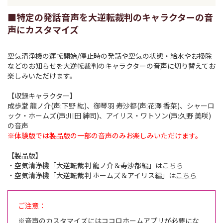
■特定の発話音声を大逆転裁判のキャラクターの音
声にカスタマイズ
空気清浄機の運転開始/停止時の発話や空気の状態・給水やお掃除
などのお知らせを大逆転裁判のキャラクターの音声に切り替えてお
楽しみいただけます。
【収録キャラクター】
成歩堂 龍ノ介(声:下野 紘)、御琴羽 寿沙都(声:花澤 香菜)、シャーロ
ック・ホームズ(声:川田 紳司)、アイリス・ワトソン(声:久野 美咲)
の音声
※体験版では製品版の一部の音声のみお楽しみいただけます。
【製品版】
・空気清浄機「大逆転裁判 龍ノ介＆寿沙都編」は
こちら
・空気清浄機「大逆転裁判 ホームズ＆アイリス編」は
こちら
ご注意：
※音声のカスタマイズにはココロホームアプリが必要にな