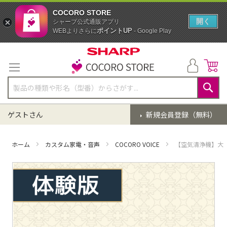
COCORO STORE
開く
シャープ公式通販アプリ
ポイントUP
WEBよりさらに
- Google Play
コ
ン
テ
ン
ツ
に
検
ス
索
ゲストさん
新規会員登録（無料）
キ
ッ
プ
ホーム
カスタム家電・音声
COCORO VOICE
【空気清浄機】大逆
イ
メ
ー
ジ
ギ
ャ