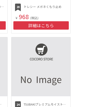
寝る前に心ほぐれるぐっすりTEA～「天仁茗茶」台湾ブレンド茶：（黒烏龍茶×キンモクセイ）ティーバッグタイプ(2gx10包)
トレシー メガネくもり止め
968
￥
(税込)
詳細はこちら
リーム（ハーバルフローラル）
TSUBAKIプレミアムモイストシャンプー詰替え６６０ml