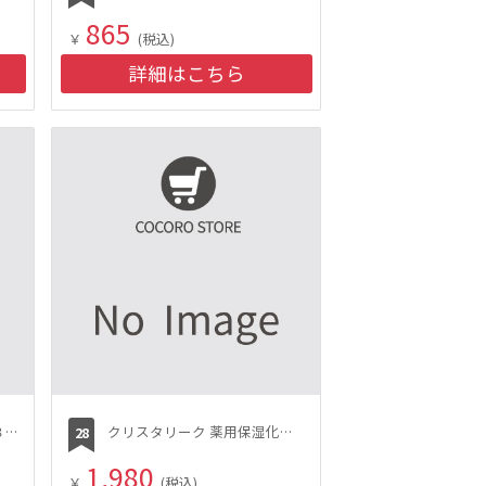
865
￥
(税込)
詳細はこちら
旭化成サランラップ家庭用３０ｃｍ×２０ｍ
クリスタリーク 薬用保湿化粧水
1,980
￥
(税込)