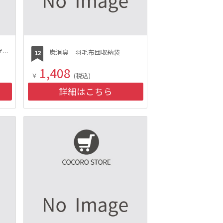
ペットケアモニター用チップ（2.5L入）
炭消臭 羽毛布団収納袋
1,408
￥
(税込)
詳細はこちら