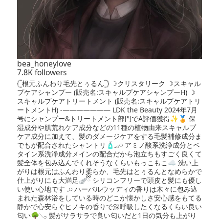
bea_honeylove
7.8K followers
𓊆根元ふんわり毛先とぅるん𓊇 ☽クリスタリーク ☽スキャル
プケアシャンプー (販売名:スキャルプケアシャンプーH) ☽
スキャルプケアトリートメント (販売名:スキャルプケアトリ
ートメントH) -——————— LDK the Beauty 2024年7月
号にシャンプー&トリートメント部門でA評価獲得✨️🏅 保
湿成分や肌荒れケア成分などの11種の植物由来スキャルプ
ケア成分に加えて、髪のダメージケアをする毛髪補修成分ま
でもが配合されたシャントリ🧴𓈒𓂂𓏸 アミノ酸系洗浄成分とベ
タイン系洗浄成分メインの配合だから泡立ちもすごく良くて
髪全体を包み込んでくれそうなくらいもっこもこ☁️ 洗い上
がりは根元はふんわり柔らか、毛先はとぅるんとなめらかで
仕上がりにも大満足🪽ྀི シリコンフリーで頭皮と髪にも優し
い使い心地です‪ 𓈒𓏸 ハーバルウッディの香りは木々に包み込
まれた森林浴をしている時のどこか懐かしさ安心感をもてる
静かで心安らぐヒノキの香りで深呼吸したくなるくらい良い
匂い🌳𓂅 髪がサラサラで良い匂いだと1日の気分も上がり