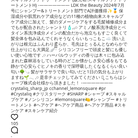
ートメントH) -——————— LDK the Beauty 2024年7月
号にシャンプー&トリートメント部門でA評価獲得✨️🏅 保
湿成分や肌荒れケア成分などの11種の植物由来スキャルプ
ケア成分に加えて、髪のダメージケアをする毛髪補修成分ま
でもが配合されたシャントリ🧴𓈒𓂂𓏸 アミノ酸系洗浄成分とベ
タイン系洗浄成分メインの配合だから泡立ちもすごく良くて
髪全体を包み込んでくれそうなくらいもっこもこ☁️ 洗い上
がりは根元はふんわり柔らか、毛先はとぅるんとなめらかで
仕上がりにも大満足🪽ྀི シリコンフリーで頭皮と髪にも優し
い使い心地です‪ 𓈒𓏸 ハーバルウッディの香りは木々に包み込
まれた森林浴をしている時のどこか懐かしさ安心感をもてる
静かで心安らぐヒノキの香りで深呼吸したくなるくらい良い
匂い🌳𓂅 髪がサラサラで良い匂いだと1日の気分も上がり
ますね🌱𓂃 𓈒𓏸 是非チェックしてみてください‪ ⺣̤̬︎︎ こちらはシ
ャープ株式会社様から頂きました！ -———————
crystaliq_sharp_jp cchannel_lemonsquare #pr
#Crystaliq #クリスタリーク #SHARP #シャープ #スキャル
プケア #ノンシリコン #lemonsquare🍋#シャンプー #トリ
ートメント #ヘアケア #ヘアケア商品 #ヘアケア用品 #スキ
ンケア #スキンケア紹介
105
-