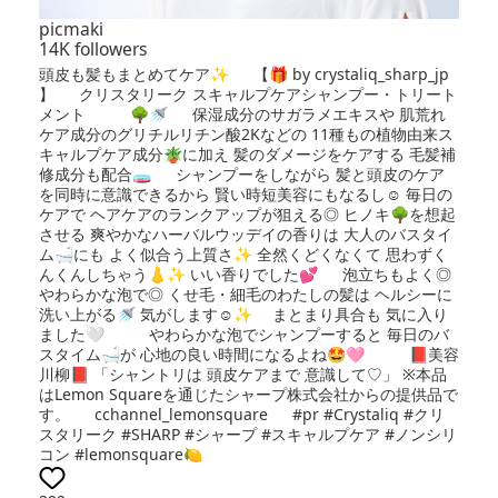
picmaki
14K followers
頭皮も髪もまとめてケア✨ 【🎁 by crystaliq_sharp_jp
】 クリスタリーク スキャルプケアシャンプー・トリート
メント 🌳🚿 保湿成分のサガラメエキスや 肌荒れ
ケア成分のグリチルリチン酸2Kなどの 11種もの植物由来ス
キャルプケア成分🪴に加え 髪のダメージをケアする 毛髪補
修成分も配合🧫 シャンプーをしながら 髪と頭皮のケア
を同時に意識できるから 賢い時短美容にもなるし☺️ 毎日の
ケアで ヘアケアのランクアップが狙える◎ ヒノキ🌳を想起
させる 爽やかなハーバルウッデイの香りは 大人のバスタイ
ム🛁にも よく似合う上質さ✨ 全然くどくなくて 思わずく
んくんしちゃう👃✨ いい香りでした💕 泡立ちもよく◎
やわらかな泡で◎ くせ毛・細毛のわたしの髪は ヘルシーに
洗い上がる🚿 気がします☺️✨ まとまり具合も 気に入り
ました🤍 やわらかな泡でシャンプーすると 毎日のバ
スタイム🛁が 心地の良い時間になるよね🤩🩷 📕美容
川柳📕 「シャントリは 頭皮ケアまで 意識して♡」 ※本品
はLemon Squareを通じたシャープ株式会社からの提供品で
す。 cchannel_lemonsquare #pr #Crystaliq #クリ
スタリーク #SHARP #シャープ #スキャルプケア #ノンシリ
コン #lemonsquare🍋