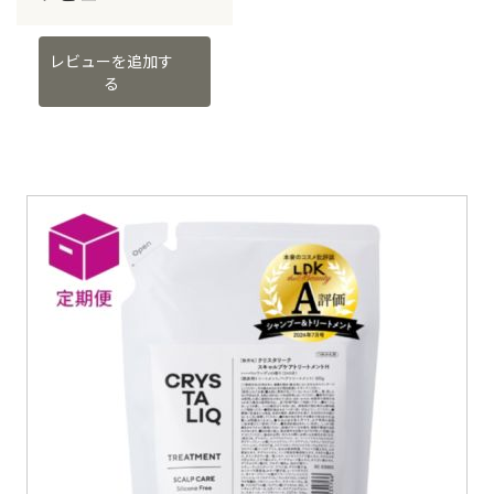
レビューを追加す
る
イ
メ
ー
ジ
ギ
ャ
ラ
リ
ー
の
最
後
に
移