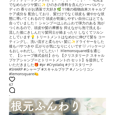
でなめらかツヤ髪に✨ ひのきの香料を含んだハーバルウッ
ディの 香りがお洒落で大好き🌿 11種の植物由来スキャルプ
ケア成分を 配合しており、髪だけでなく頭皮も 健やかな状
態に導いてくれるので 頭皮が乾燥しやすい自分にはとても
合っていました！ シャンプーはふわふわで弾力のある 泡が
つくれるので、頭皮や髪の摩擦を 抑えながら泡で洗える♩
流した後にきしんだり髪同士が絡まったり しなくてツルン
としています💡 トリートメントはなめかに伸びて髪を コー
ティングし、洗い流すと柔らかい 髪に✨ドライヤーをした
後もパサつきや 広がりが気になりにくいです🤍 パッケージ
もおしゃれだし、リピしたい！ ※lemonsquare様を通じ
て、【シャープ株式会社】から 【クリスタリーク スキャル
プケアシャンプーとトリートメントの セット】を提供して
いただきました🎁 #pr #Crystaliq #クリスタリーク
#SHARP #シャープ #スキャルプケア #ノンシリコン
#lemonsquare🍋
67
-