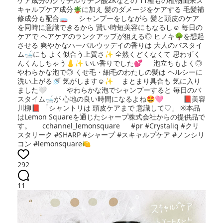
ケア成分のグリチルリチン酸2Kなどの 11種もの植物由来ス
キャルプケア成分🪴に加え 髪のダメージをケアする 毛髪補
修成分も配合🧫 シャンプーをしながら 髪と頭皮のケア
を同時に意識できるから 賢い時短美容にもなるし☺️ 毎日の
ケアで ヘアケアのランクアップが狙える◎ ヒノキ🌳を想起
させる 爽やかなハーバルウッデイの香りは 大人のバスタイ
ム🛁にも よく似合う上質さ✨ 全然くどくなくて 思わずく
んくんしちゃう👃✨ いい香りでした💕 泡立ちもよく◎
やわらかな泡で◎ くせ毛・細毛のわたしの髪は ヘルシーに
洗い上がる🚿 気がします☺️✨ まとまり具合も 気に入り
ました🤍 やわらかな泡でシャンプーすると 毎日のバ
スタイム🛁が 心地の良い時間になるよね🤩🩷 📕美容
川柳📕 「シャントリは 頭皮ケアまで 意識して♡」 ※本品
はLemon Squareを通じたシャープ株式会社からの提供品で
す。 cchannel_lemonsquare #pr #Crystaliq #クリ
スタリーク #SHARP #シャープ #スキャルプケア #ノンシリ
コン #lemonsquare🍋
292
11