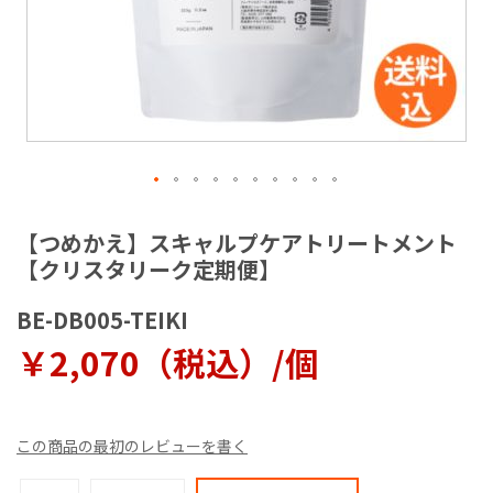
動
す
る
イ
メ
【つめかえ】スキャルプケアトリートメント
ー
【クリスタリーク定期便】
ジ
ギ
BE-DB005-TEIKI
ャ
ラ
￥2,070（税込）/個
リ
ー
の
最
この商品の最初のレビューを書く
初
に