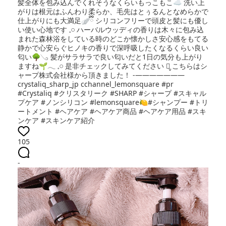
髪全体を包み込んでくれそうなくらいもっこもこ☁️ 洗い上
がりは根元はふんわり柔らか、毛先はとぅるんとなめらかで
仕上がりにも大満足🪽ྀི シリコンフリーで頭皮と髪にも優し
い使い心地です‪ 𓈒𓏸 ハーバルウッディの香りは木々に包み込
まれた森林浴をしている時のどこか懐かしさ安心感をもてる
静かで心安らぐヒノキの香りで深呼吸したくなるくらい良い
匂い🌳𓂅 髪がサラサラで良い匂いだと1日の気分も上がり
ますね🌱𓂃 𓈒𓏸 是非チェックしてみてください‪ ⺣̤̬︎︎ こちらはシ
ャープ株式会社様から頂きました！ -———————
crystaliq_sharp_jp cchannel_lemonsquare #pr
#Crystaliq #クリスタリーク #SHARP #シャープ #スキャル
プケア #ノンシリコン #lemonsquare🍋#シャンプー #トリ
ートメント #ヘアケア #ヘアケア商品 #ヘアケア用品 #スキ
ンケア #スキンケア紹介
105
-