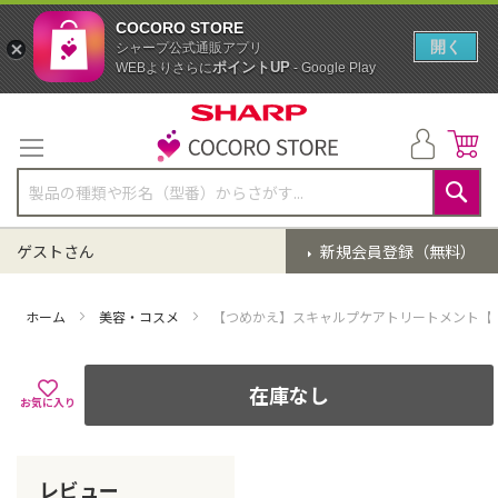
COCORO STORE
開く
シャープ公式通販アプリ
ポイントUP
WEBよりさらに
- Google Play
コ
ン
テ
ン
ツ
に
検
ス
索
ゲストさん
新規会員登録（無料）
キ
ッ
プ
ホーム
美容・コスメ
【つめかえ】スキャルプケアトリートメント【
在庫なし
お気に入り
レビュー