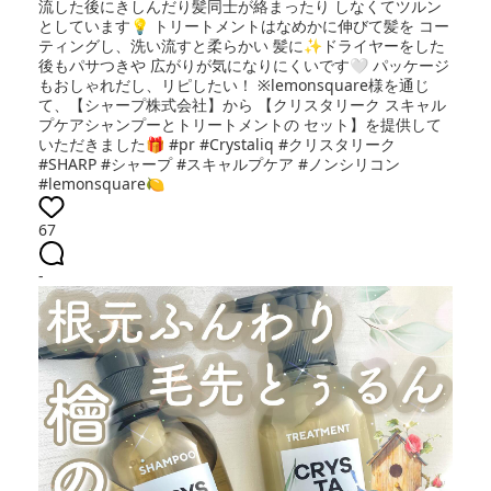
流した後にきしんだり髪同士が絡まったり しなくてツルン
としています💡 トリートメントはなめかに伸びて髪を コー
ティングし、洗い流すと柔らかい 髪に✨ドライヤーをした
後もパサつきや 広がりが気になりにくいです🤍 パッケージ
もおしゃれだし、リピしたい！ ※lemonsquare様を通じ
て、【シャープ株式会社】から 【クリスタリーク スキャル
プケアシャンプーとトリートメントの セット】を提供して
いただきました🎁 #pr #Crystaliq #クリスタリーク
#SHARP #シャープ #スキャルプケア #ノンシリコン
#lemonsquare🍋
67
-