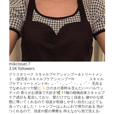
mikcloset.7
3.5K followers
クリスタリーク スキャルプケアシャンプー＆トリートメン
ト （販売名:スキャルプケアシャンプーH スキャル
プケアトリートメントH） ｡・ﾟ・。｡・ﾟ・。｡・ﾟ・ 毛先ま
でなめらかツヤ髪に✨ ひのきの香料を含んだハーバルウッ
ディの 香りがお洒落で大好き🌿 11種の植物由来スキャルプ
ケア成分を 配合しており、髪だけでなく頭皮も 健やかな状
態に導いてくれるので 頭皮が乾燥しやすい自分にはとても
合っていました！ シャンプーはふわふわで弾力のある 泡が
つくれるので、頭皮や髪の摩擦を 抑えながら泡で洗える♩