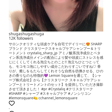
shugashugashuga
12K followers
サロンクオリティな頭皮ケアを自宅でデイリーに😍 SHARP
ブランド クリスタリークスキャルプケアシャンプー＆トリ
ートメント crystaliq_sharp_jp アミノ酸系洗浄成分とベタ
イン系洗浄成分メインの配合により髪や頭皮にストレスを感
じにくくしてくれる泡立ちとのこと!! 泡立ちひとつとって
も、モコモコ泡にしやすい成分こだわりすごいですね♡ 香
りが、癒しをもたらしてくれそうな自然を彷彿させる、ひの
きの香りなのも特徴的💜 Lemon Squareを通じて、【シャ
ープ株式会社】から【クリスタリーク スキャルプケアシャ
ンプーとトリートメントのセット】を提供していただき撮影
させて頂きました！ #pr #Crystaliq #クリスタリーク
#SHARP #シャープ #スキャルプケア #ノンシリコン
#lemonsquare🍋 cchannel_lemonsquare
-