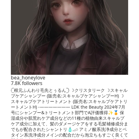
bea_honeylove
7.8K followers
𓊆根元ふんわり毛先とぅるん𓊇 ☽クリスタリーク ☽スキャル
プケアシャンプー (販売名:スキャルプケアシャンプーH) ☽
スキャルプケアトリートメント (販売名:スキャルプケアトリ
ートメントH) -——————— LDK the Beauty 2024年7月
号にシャンプー&トリートメント部門でA評価獲得✨️🏅 保
湿成分や肌荒れケア成分などの11種の植物由来スキャルプ
ケア成分に加えて、髪のダメージケアをする毛髪補修成分ま
でもが配合されたシャントリ🧴𓈒𓂂𓏸 アミノ酸系洗浄成分とベ
タイン系洗浄成分メインの配合だから泡立ちもすごく良くて