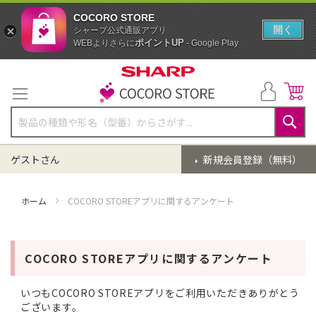
COCORO STORE
開く
シャープ公式通販アプリ
ポイントUP
WEBよりさらに
- Google Play
コ
ン
テ
ン
ツ
に
検
ス
索
ゲストさん
新規会員登録（無料）
キ
ッ
プ
ホーム
COCORO STOREアプリに関するアンケート
COCORO STOREアプリに関するアンケート
いつもCOCORO STOREアプリをご利用いただきありがとう
ございます。