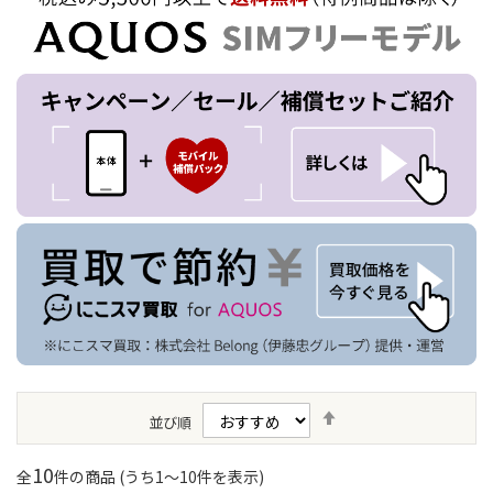
降
並び順
順
10
全
件の商品 (うち
1
〜
10
件を表示)