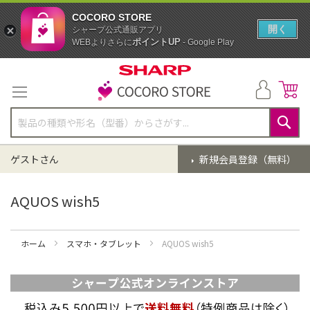
COCORO STORE
開く
シャープ公式通販アプリ
ポイントUP
WEBよりさらに
- Google Play
コ
ン
テ
ン
ツ
に
検
ス
索
ゲストさん
新規会員登録（無料）
キ
ッ
プ
AQUOS wish5
ホーム
スマホ・タブレット
AQUOS wish5