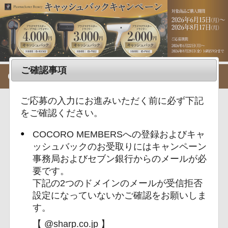
ご確認事項
COCORO MEMBERSへの登録
下記のリンクより、COCORO MEMBERS
ご応募の入力にお進みいただく前に必ず下記
の会員登録へお進みください。
をご確認ください。
キャンペーンのご応募には、 COCORO MEMBERSの
COCORO MEMBERSへの登録およびキャ
会員登録が必須です。 また、応募された商品は自動的
ッシュバックのお受取りにはキャンペーン
にMY家電管理に登録されます。
事務局およびセブン銀行からのメールが必
●
要です。
初めてご利用の方
下記の2つのドメインのメールが受信拒否
COCORO MEMBERSに会員登録されてい
ない方は、こちらから会員登録し、ご応
設定になっていないかご確認をお願いしま
募へお進みください。
す。
【 @sharp.co.jp 】