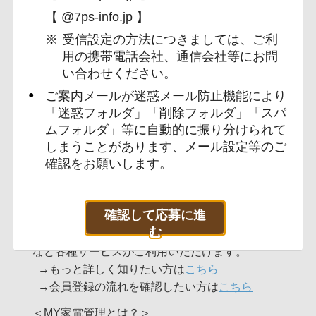
新規登録
【 @7ps-info.jp 】
受信設定の方法につきましては、ご利
●
既にCOCORO IDをお持ちの方
用の携帯電話会社、通信会社等にお問
COCORO MEMBERSへの会員登録がお済
い合わせください。
みの方は、こちらからログインし、ご応
ご案内メールが迷惑メール防止機能により
募へお進みください。
「迷惑フォルダ」「削除フォルダ」「スパ
ムフォルダ」等に自動的に振り分けられて
ログイン
しまうことがあります、メール設定等のご
確認をお願いします。
＜COCORO MEMBERSとは？＞
COCORO MEMBERSは、シャープ株式会社が運営
する会員サイトです。
確認して応募に進
ご利用・会員登録は無料で、会員登録するとキャン
む
ペーンの応募やご愛用のシャープ製品を管理できる
など各種サービスがご利用いただけます。
もっと詳しく知りたい方は
こちら
会員登録の流れを確認したい方は
こちら
＜MY家電管理とは？＞